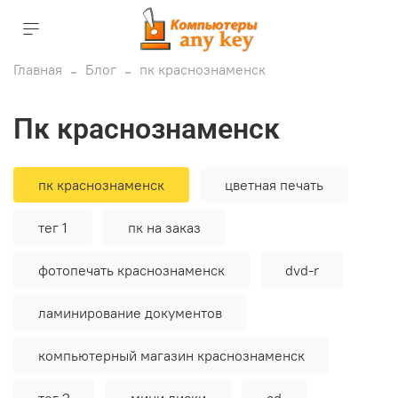
Главная
Блог
пк краснознаменск
пк краснознаменск
пк краснознаменск
цветная печать
тег 1
пк на заказ
фотопечать краснознаменск
dvd-r
ламинирование документов
компьютерный магазин краснознаменск
тег 2
мини диски
cd