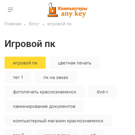
Главная
Блог
игровой пк
игровой пк
игровой пк
цветная печать
тег 1
пк на заказ
фотопечать краснознаменск
dvd-r
ламинирование документов
компьютерный магазин краснознаменск
тег 2
мини диски
cd