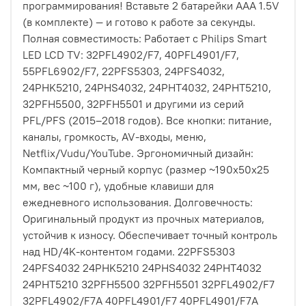
программирования! Вставьте 2 батарейки AAA 1.5V
(в комплекте) — и готово к работе за секунды.
Полная совместимость: Работает с Philips Smart
LED LCD TV: 32PFL4902/F7, 40PFL4901/F7,
55PFL6902/F7, 22PFS5303, 24PFS4032,
24PHK5210, 24PHS4032, 24PHT4032, 24PHT5210,
32PFH5500, 32PFH5501 и другими из серий
PFL/PFS (2015–2018 годов). Все кнопки: питание,
каналы, громкость, AV-входы, меню,
Netflix/Vudu/YouTube. Эргономичный дизайн:
Компактный черный корпус (размер ~190x50x25
мм, вес ~100 г), удобные клавиши для
ежедневного использования. Долговечность:
Оригинальный продукт из прочных материалов,
устойчив к износу. Обеспечивает точный контроль
над HD/4K-контентом годами. 22PFS5303
24PFS4032 24PHK5210 24PHS4032 24PHT4032
24PHT5210 32PFH5500 32PFH5501 32PFL4902/F7
32PFL4902/F7A 40PFL4901/F7 40PFL4901/F7A