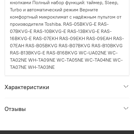
кнопками Полный набор функций: таймер, Sleep,
Turbo и автоматический режим Верните
комфортный микроклимат с надёжным пультом от
производителя Toshiba. RAS-05BKVG-E RAS-
07BKVG-E RAS-10BKVG-E RAS-13BKVG-E RAS-
16BKVG-E RAS-07EKH RAS-09EKH RAS-09EAH RAS-
07EAH RAS-B05BKVG RAS-B07BKVG RAS-B10BKVG
RAS-B13BKVG-E RAS-B16BKVG WC-UA02NE WC-
TA02NE WH-TA09NE WC-TA05NE WC-TA04NE WC-
TA07NE WH-TA03NE
Характеристики
Отзывы