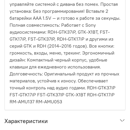
управляйте системой с дивана без помех. Простая
установка: Без программирования! Вставьте 2
батарейки AAA 1.5V — и готово к работе за секунды.
Полная совместимость: Работает с Sony
аудиосистемами: RDH-GTK37iP, GTK-X1BT, FST-
GTK17iP, FST-GTK37IP, RDH-GTK17iP и другими из
серий GTK и RDH (2014–2016 годов). Все кнопки:
громкость, входы, меню, трекинг. Эргономичный
дизайн: Компактный черный корпус, удобные
клавиши для ежедневного использования.
Долговечность: Оригинальный продукт из прочных
материалов, устойчив к износу. Обеспечивает
точный контроль над аудио годами. RDH-GTK37iP
FST-GTK17iP FST-GTK37IP GTK-X1BT RDH-GTK17iP
RM-AMU137 RM-AMU053
Характеристики