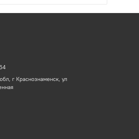
64
обл, г Краснознаменск, ул
енная