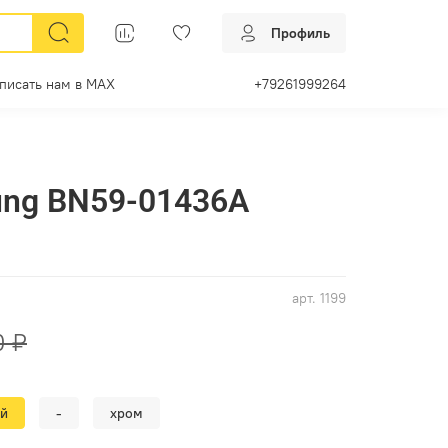
Профиль
писать нам в МАХ
+79261999264
ung BN59-01436A
арт.
1199
0 ₽
ый
-
хром