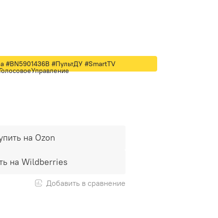
ра #BN5901436B #ПультДУ #SmartTV
ГолосовоеУправление
упить на Ozon
ть на Wildberries
Добавить в сравнение