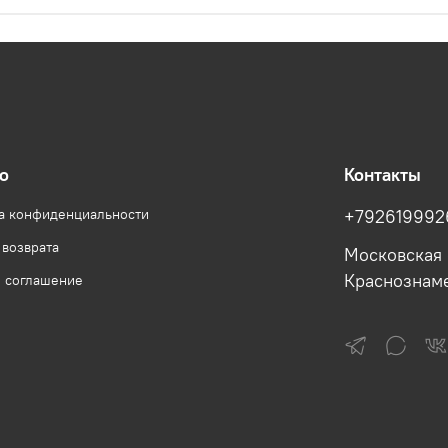
о
Контакты
а конфиденциальности
+792619992
 возврата
Московская 
Краснознам
е соглашение