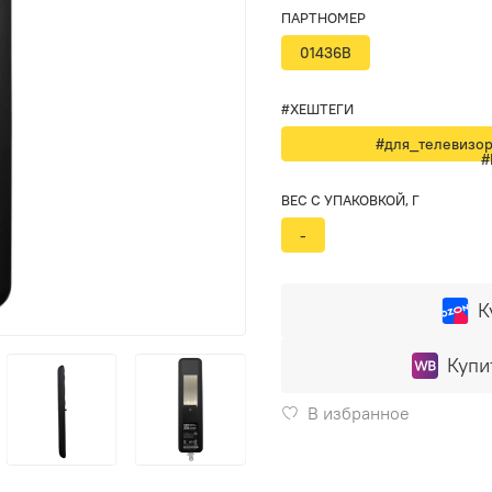
ПАРТНОМЕР
01436B
#ХЕШТЕГИ
#для_телевизо
#
ВЕС С УПАКОВКОЙ, Г
-
К
Купи
В избранное