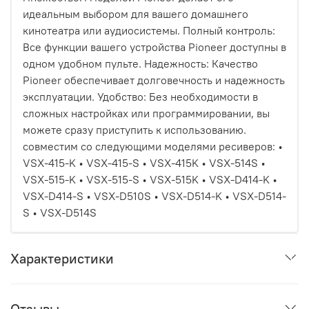
идеальным выбором для вашего домашнего
кинотеатра или аудиосистемы. Полный контроль:
Все функции вашего устройства Pioneer доступны в
одном удобном пульте. Надежность: Качество
Pioneer обеспечивает долговечность и надежность
эксплуатации. Удобство: Без необходимости в
сложных настройках или программировании, вы
можете сразу приступить к использованию.
совместим со следующими моделями ресиверов: •
VSX-415-K • VSX-415-S • VSX-415K • VSX-514S •
VSX-515-K • VSX-515-S • VSX-515K • VSX-D414-K •
VSX-D414-S • VSX-D510S • VSX-D514-K • VSX-D514-
S • VSX-D514S
Характеристики
Отзывы