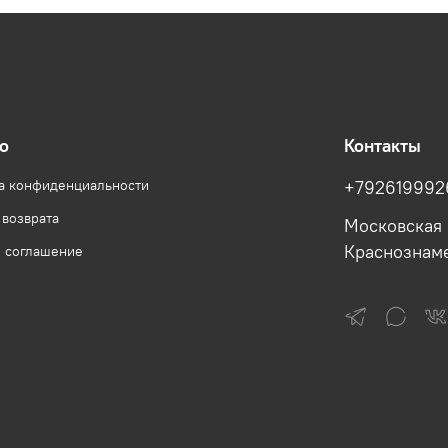
о
Контакты
а конфиденциальности
+792619992
 возврата
Московская 
Краснознам
е соглашение