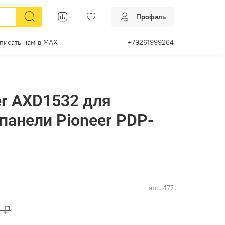
Профиль
писать нам в МАХ
+79261999264
er AXD1532 для
панели Pioneer PDP-
арт.
477
 ₽