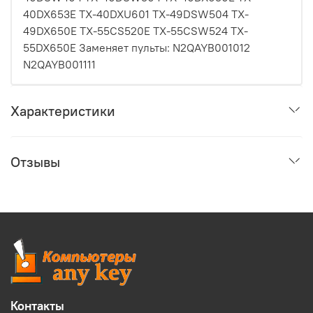
40DX653E TX-40DXU601 TX-49DSW504 TX-
49DX650E TX-55CS520E TX-55CSW524 TX-
55DX650E Заменяет пульты: N2QAYB001012
N2QAYB001111
Характеристики
Отзывы
Контакты