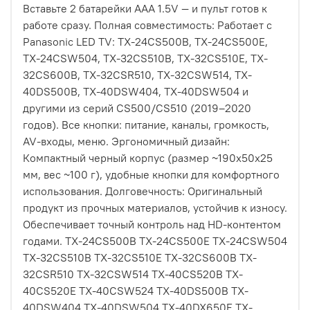
Вставьте 2 батарейки AAA 1.5V — и пульт готов к
работе сразу. Полная совместимость: Работает с
Panasonic LED TV: TX-24CS500B, TX-24CS500E,
TX-24CSW504, TX-32CS510B, TX-32CS510E, TX-
32CS600B, TX-32CSR510, TX-32CSW514, TX-
40DS500B, TX-40DSW404, TX-40DSW504 и
другими из серий CS500/CS510 (2019–2020
годов). Все кнопки: питание, каналы, громкость,
AV-входы, меню. Эргономичный дизайн:
Компактный черный корпус (размер ~190x50x25
мм, вес ~100 г), удобные кнопки для комфортного
использования. Долговечность: Оригинальный
продукт из прочных материалов, устойчив к износу.
Обеспечивает точный контроль над HD-контентом
годами. TX-24CS500B TX-24CS500E TX-24CSW504
TX-32CS510B TX-32CS510E TX-32CS600B TX-
32CSR510 TX-32CSW514 TX-40CS520B TX-
40CS520E TX-40CSW524 TX-40DS500B TX-
40DSW404 TX-40DSW504 TX-40DX650E TX-