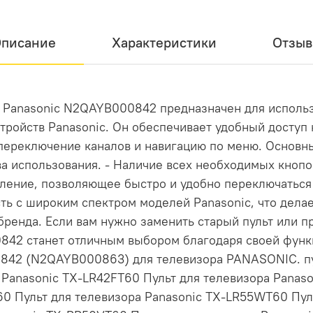
писание
Характеристики
Отзы
я Panasonic N2QAYB000842 предназначен для исполь
тройств Panasonic. Он обеспечивает удобный доступ
переключение каналов и навигацию по меню. Основны
а использования. - Наличие всех необходимых кнопо
авление, позволяющее быстро и удобно переключать
сть с широким спектром моделей Panasonic, что дел
бренда. Если вам нужно заменить старый пульт или 
842 станет отличным выбором благодаря своей функ
842 (N2QAYB000863) для телевизора PANASONIC. пу
 Panasonic TX-LR42FT60 Пульт для телевизора Panas
0 Пульт для телевизора Panasonic TX-LR55WT60 Пуль