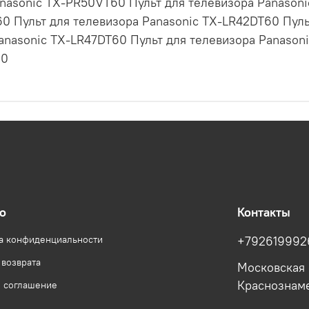
nasonic TX-PR50VT60 Пульт для телевизора Panason
0 Пульт для телевизора Panasonic TX-LR42DT60 Пуль
anasonic TX-LR47DT60 Пульт для телевизора Panason
60
о
Контакты
а конфиденциальности
+792619992
 возврата
Московская 
Краснознам
е соглашение