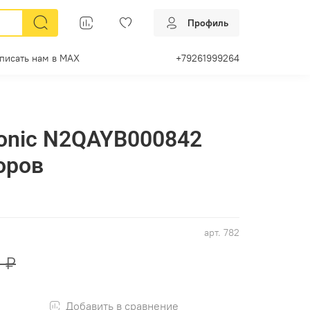
Профиль
писать нам в МАХ
+79261999264
onic N2QAYB000842
оров
арт.
782
 ₽
Добавить в сравнение