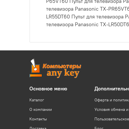
P65VT60 Пульт для телевизора Pa
телевизора Panasonic TX-PR65VT6
LR55DT60 Пульт для телевизора P
телевизора Panasonic TX-LR50DT
Основное меню
Дополнительн
Каталог
Оферта и политик
О компании
Условия обмена и
Контакты
Пользовательско
Доставка
Блог