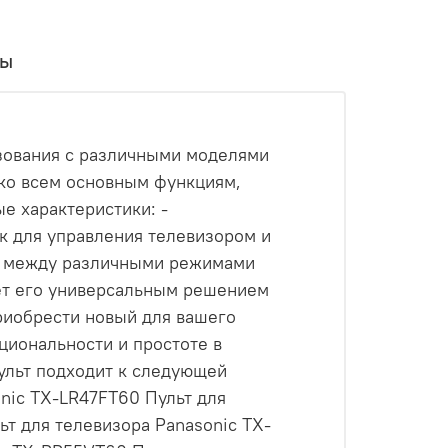
вы
зования с различными моделями
 ко всем основным функциям,
е характеристики: -
к для управления телевизором и
ся между различными режимами
ает его универсальным решением
приобрести новый для вашего
циональности и простоте в
льт подходит к следующей
onic TX-LR47FT60 Пульт для
т для телевизора Panasonic TX-