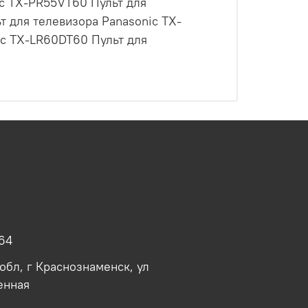
ic TX-PR55VT60 Пульт для
т для телевизора Panasonic TX-
ic TX-LR60DT60 Пульт для
64
обл, г Краснознаменск, ул
енная