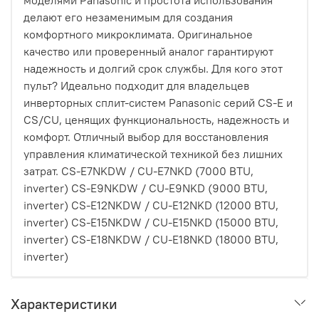
моделями Panasonic и простота использования
делают его незаменимым для создания
комфортного микроклимата. Оригинальное
качество или проверенный аналог гарантируют
надежность и долгий срок службы. Для кого этот
пульт? Идеально подходит для владельцев
инверторных сплит-систем Panasonic серий CS-E и
CS/CU, ценящих функциональность, надежность и
комфорт. Отличный выбор для восстановления
управления климатической техникой без лишних
затрат. CS-E7NKDW / CU-E7NKD (7000 BTU,
inverter) CS-E9NKDW / CU-E9NKD (9000 BTU,
inverter) CS-E12NKDW / CU-E12NKD (12000 BTU,
inverter) CS-E15NKDW / CU-E15NKD (15000 BTU,
inverter) CS-E18NKDW / CU-E18NKD (18000 BTU,
inverter)
Характеристики