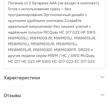
Питание от 2 батареек AAA (не входят в комплект)
Готов к использованию сразу — без
программирования Эргономичный дизайн с
крупными удобными кнопками Создайте
идеальный микроклимат без лишних усилий с
надёжным пультом MCQuay HC G17 G22 HP SWG.
MWM009J, MWM009JR, MWM015J, MWM015JR,
M5WM010J, M5WM010JR, M5WM015J,
M5WM015JR, MWM030F, MWM030FR, GR025 и
другие модели серии MWM / HC / SWG McQuay.
HC G17 HC G22 HP SWG HC-G17-G22-EC G17 G22
Характеристики
Отзывы