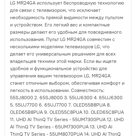
LG MR24GA использует беспроводную технологию
для связи с телевизором, что исключает
необходимость прямой видимости между пультом
и устройством. Его легкий вес и компактные
размеры делают его удобным для повседневного
использования. Пульт LG MR24GA совместим с
несколькими моделями телевизоров LG, что
делает его универсальным решением для всех
владельцев техники этой марки. Если вы ищете
удобное и функциональное устройство для
управления вашим телевизором LG, MR24GA
станет отличным выбором, обеспечивая комфорт и
легкость в использовании. Совместмость:
55SJ8000 2. 65SJ8000 3. 55UJ6300 4. 65UJ6300
5. 55UJ7700 6. 65UJ7700 7. OLED55B8PUA 8.
OLED65B8PUA 9. OLED55C8PUA 10. OLED65C8PUA
11. UHD AI ThinQ TV Series - 55UM7300PUA 12. UHD
AI ThinQ TV Series - 65UM7300PUA 13. UHD AI
ThinQ TV Series - 55UM8070PUA 14. UHD AI ThinQ