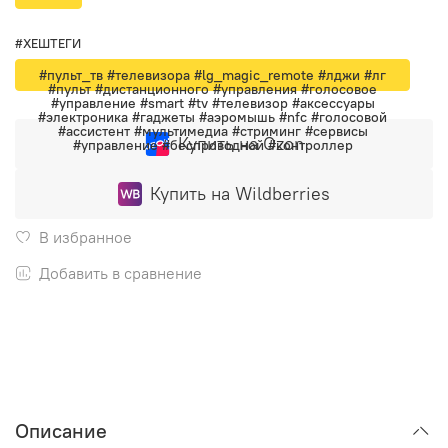
#ХЕШТЕГИ
#пульт_тв #телевизора #lg_magic_remote #лджи #лг
#пульт #дистанционного #управления #голосовое
#управление #smart #tv #телевизор #аксессуары
#электроника #гаджеты #аэромышь #nfc #голосовой
#ассистент #мультимедиа #стриминг #сервисы
Купить на Ozon
#управление #беспроводной #контроллер
Купить на Wildberries
В избранное
Добавить в сравнение
Описание