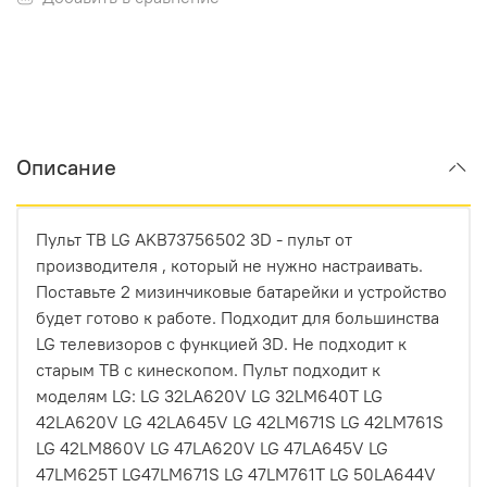
Описание
Пульт ТВ LG AKB73756502 3D - пульт от
производителя , который не нужно настраивать.
Поставьте 2 мизинчиковые батарейки и устройство
будет готово к работе. Подходит для большинства
LG телевизоров с функцией 3D. Не подходит к
старым ТВ с кинескопом. Пульт подходит к
моделям LG: LG 32LA620V LG 32LM640T LG
42LA620V LG 42LA645V LG 42LM671S LG 42LM761S
LG 42LM860V LG 47LA620V LG 47LA645V LG
47LM625T LG47LM671S LG 47LM761T LG 50LA644V