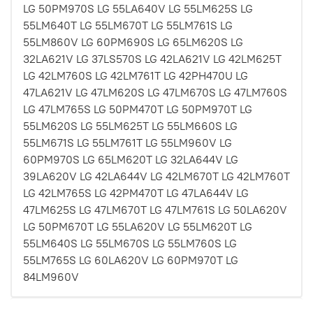
LG 50PM970S LG 55LA640V LG 55LM625S LG
55LM640T LG 55LM670T LG 55LM761S LG
55LM860V LG 60PM690S LG 65LM620S LG
32LA621V LG 37LS570S LG 42LA621V LG 42LM625T
LG 42LM760S LG 42LM761T LG 42PH470U LG
47LA621V LG 47LM620S LG 47LM670S LG 47LM760S
LG 47LM765S LG 50PM470T LG 50PM970T LG
55LM620S LG 55LM625T LG 55LM660S LG
55LM671S LG 55LM761T LG 55LM960V LG
60PM970S LG 65LM620T LG 32LA644V LG
39LA620V LG 42LA644V LG 42LM670T LG 42LM760T
LG 42LM765S LG 42PM470T LG 47LA644V LG
47LM625S LG 47LM670T LG 47LM761S LG 50LA620V
LG 50PM670T LG 55LA620V LG 55LM620T LG
55LM640S LG 55LM670S LG 55LM760S LG
55LM765S LG 60LA620V LG 60PM970T LG
84LM960V