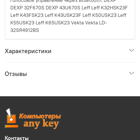
голосовое управление через Bluetooth. DEXP
DEXP 32F670S DEXP 43U670S Leff Leff K32HSK23F
Leff K43FSK23 Leff K43USK23F Leff K50USK23 Leff
K55USK23 Leff K65USK23 Vekta Vekta LD-
32SR4912BS
Характеристики
Отзывы
Контакты