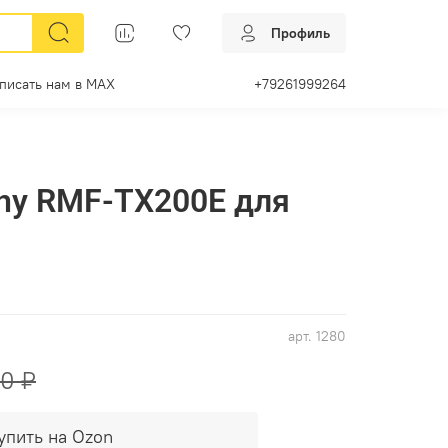
Профиль
писать нам в МАХ
+79261999264
ny RMF-TX200E для
арт.
1280
0 ₽
упить на Ozon