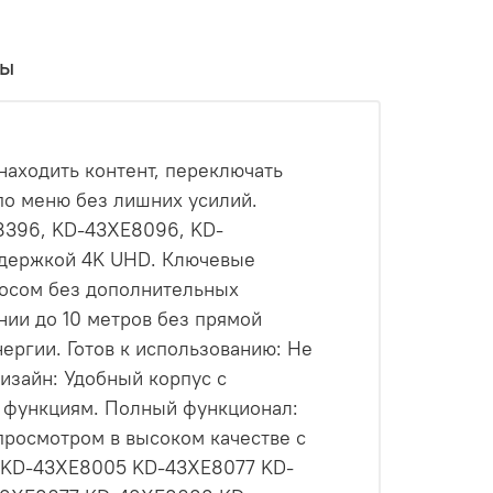
вы
аходить контент, переключать
ь по меню без лишних усилий.
8396, KD-43XE8096, KD-
ддержкой 4K UHD. Ключевые
лосом без дополнительных
янии до 10 метров без прямой
нергии. Готов к использованию: Не
изайн: Удобный корпус с
 к функциям. Полный функционал:
просмотром в высоком качестве с
4 KD-43XE8005 KD-43XE8077 KD-