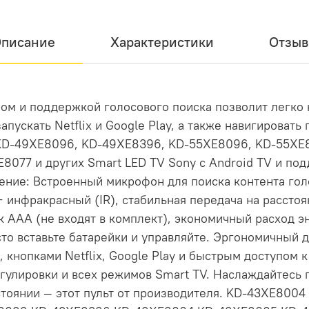
писание
Характеристики
Отзы
м и поддержкой голосового поиска позволит легко н
апускать Netflix и Google Play, а также навигироват
KD-49XE8096, KD-49XE8396, KD-55XE8096, KD-55XE
8077 и других Smart LED TV Sony с Android TV и по
ление: Встроенный микрофон для поиска контента го
 + инфракрасный (IR), стабильная передача на рассто
к AAA (не входят в комплект), экономичный расход э
то вставьте батарейки и управляйте. Эргономичный д
 кнопками Netflix, Google Play и быстрым доступом
улировки и всех режимов Smart TV. Наслаждайтесь 
тоянии — этот пульт от производителя. KD-43XE800