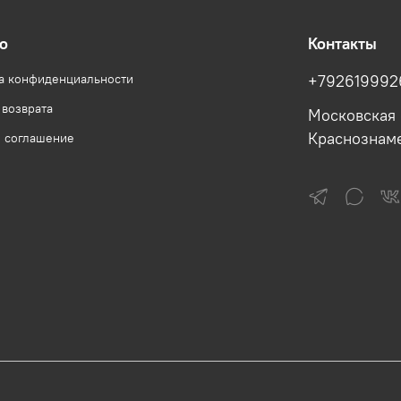
о
Контакты
а конфиденциальности
+792619992
 возврата
Московская 
Краснознам
е соглашение