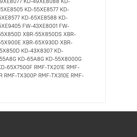
9XE8077 KD-49XE8088 KD-
5XE8505 KD-55XE8577 KD-
5XE8577 KD-65XE8588 KD-
5XE9405 FW-43XE8001 FW-
55X850D XBR-55X850DS XBR-
65X900E XBR-65X930D XBR-
5X850D KD-43X8307 KD-
-55A8G KD-65A8G KD-55X8000G
D-65X7500F RMF-TX201E RMF-
R RMF-TX300P RMF-TX310E RMF-