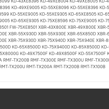
8099 KD-43XE8396 KD-49XE8004 KD-49XE8005 KD-4
8396 KD-49XE9005 KD-55XE8096 KD-55XE8396 KD-5
8599 KD-55XE9005 KD-55XE9305 KD-65XE8505 KD-6
9005 KD-65XE9305 KD-75XE8596 KD-75XE9005 KD-7
8501 FW-75XE8501 XBR-43X800E XBR-49X800E XBR-
00E XBR-55X930D XBR-55X930E XBR-65X850D XBR-
00E XBR-75X930D XBR-75X940D XBR-75X940E XBR-8
500D KD-65X8500D KD-75X9400D KD-85X8500D KD
5X8000G KD-49X7500F KD-49X8500F KD-55X7500F K
A RMF-TX200B RMF-TX300E RMF-TX300U RMF-TX300
 RMT-TX200U RMT-TX200A RMT-TX200B RMT-TX100B