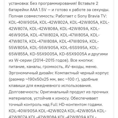
установка: Без программирования! Вставьте 2
батарейки AAA 1.5V — и готово к работе за секунды.
Полная совместимость: Работает с Sony Bravia TV:
KDL-40W905A, KDL-42W802A, KDL-42W805A, KDL-
42W807A, KDL-42W808A, KDL-42W809A, KDL-
46W905A, KDL-47W802A, KDL-47W805A, KDL-
47W807A, KDL-47W808A, KDL-47W809A, KDL-
55W805A, KDL-55W905A, KDL-65S995A, KDL-
65W855A, KD-55X9005A, KD-65X9005A и другими
из W-серии (2014–2015 годов). Все кнопки:
питание, каналы, громкость, AV-входы, меню.
Эргономичный дизайн: Компактный черный корпус
(размер ~190x50x25 мм, вес ~100 г), удобные
клавиши для ежедневного использования.
Долговечность: Оригинальный продукт из прочных
материалов, устойчив к износу. Обеспечивает
точный контроль над Full HD-контентом годами.
KDL-40W905A KDL-42W802A KDL-42W805A KDL-
42W807A KDL-42W808A KDL-42W809A KDL-