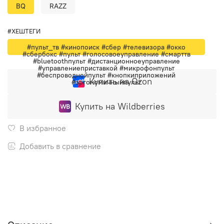
BQ
RAZZ
#ХЕШТЕГИ
#пульт_тв #кинопоиск #сбер #телевизора #окко
#сбербокс #пульт #голосовоеуправление #смарттв
#bluetoothпульт #дистанционноеуправление
#управлениеприставкой #микрофонпульт
#беспроводнойпульт #кнопкиприложений
Купить на Ozon
#эргономичныйпульт
Купить на Wildberries
В избранное
Добавить в сравнение