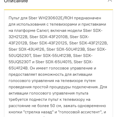
Описание
Пульт для Sber WH230602E/ROH предназначен
для использования с телевизорами и приставками
на платформе Салют, включая модели Sber SDX-
32H2122B, Sber SDX-43F2010B, Sber SDX-
43F2012B, Sber SDX-43F2012S, Sber SDX-43F2122B,
Sber SDX-43U4126, Sber SDX-50U4123B, Sber SDX-
50UQ5230T, Sber SDX-55U4123B, Sber SDX-
55UQ5230T и Sber SDX-65U4015, Sber SDX-
65U4124B. Он имеет голосовое управление и
предоставляет возможность для активации
голосового управления на телевизоре путем
проведения простой процедуры подключения. Для
активации голосового управления пульта
требуется поднести пульт к телевизору на
расстояние не более 50 см, зажать одновременно
кнопки "стрелка назад" и "голосовой ассистент", и