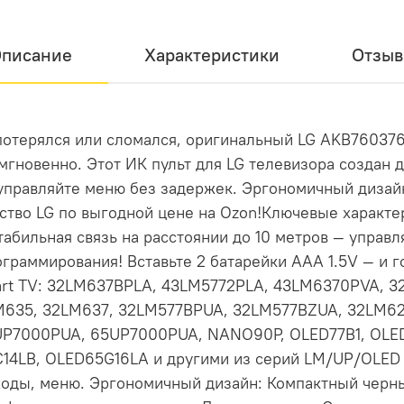
писание
Характеристики
Отзы
 потерялся или сломался, оригинальный LG AKB760376
мгновенно. Этот ИК пульт для LG телевизора создан 
 управляйте меню без задержек. Эргономичный дизай
ство LG по выгодной цене на Ozon!Ключевые характе
абильная связь на расстоянии до 10 метров — управл
ограммирования! Вставьте 2 батарейки AAA 1.5V — и г
art TV: 32LM637BPLA, 43LM5772PLA, 43LM6370PVA, 3
M635, 32LM637, 32LM577BPUA, 32LM577BZUA, 32LM6
P7000PUA, 65UP7000PUA, NANO90P, OLED77B1, OLED
14LB, OLED65G16LA и другими из серий LM/UP/OLED (
входы, меню. Эргономичный дизайн: Компактный черн