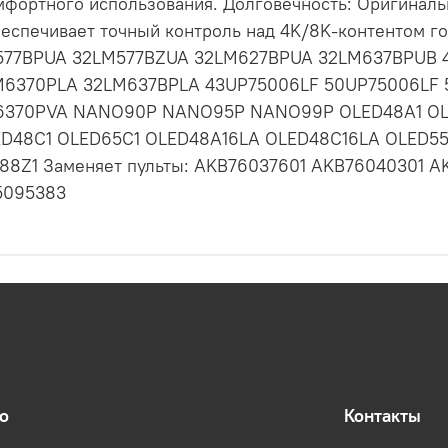
комфортного использования. Долговечность: Оригинал
Обеспечивает точный контроль над 4K/8K-контентом 
577BPUA 32LM577BZUA 32LM627BPUA 32LM637BPUB
6370PLA 32LM637BPLA 43UP75006LF 50UP75006LF 
6370PVA NANO90P NANO95P NANO99P OLED48A1 OLE
ED48C1 OLED65C1 OLED48A16LA OLED48C16LA OLED5
8Z1 Заменяет пульты: AKB76037601 AKB76040301 
5095383
о
Контакты