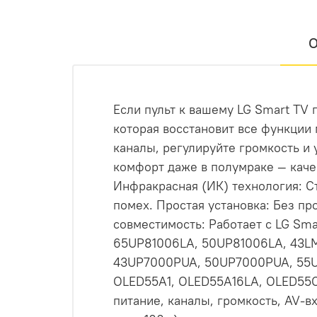
О
Если пульт к вашему LG Smart TV
которая восстановит все функции 
каналы, регулируйте громкость и
комфорт даже в полумраке — каче
Инфракрасная (ИК) технология: Ст
помех. Простая установка: Без пр
совместимость: Работает с LG Sm
65UP81006LA, 50UP81006LA, 43L
43UP7000PUA, 50UP7000PUA, 55U
OLED55A1, OLED55A16LA, OLED55C
питание, каналы, громкость, AV-