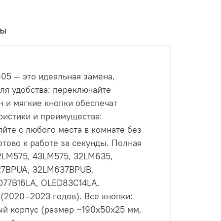
вы
05 — это идеальная замена,
для удобства: переключайте
н и мягкие кнопки обеспечат
ристики и преимущества:
яйте с любого места в комнате без
отово к работе за секунды. Полная
2LM575, 43LM575, 32LM635,
27BPUA, 32LM637BPUB,
77B16LA, OLED83C14LA,
2020–2023 годов). Все кнопки:
ый корпус (размер ~190x50x25 мм,