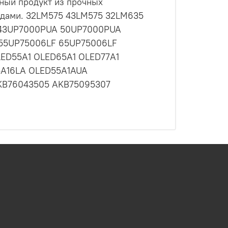
ьный продукт из прочных
годами. 32LM575 43LM575 32LM635
 43UP7000PUA 50UP7000PUA
55UP75006LF 65UP75006LF
D55A1 OLED65A1 OLED77A1
5A16LA OLED55A1AUA
AKB76043505 AKB75095307