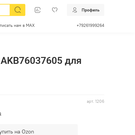
Профиль
писать нам в МАХ
+79261999264
 AKB76037605 для
арт.
1206
₽
упить на Ozon