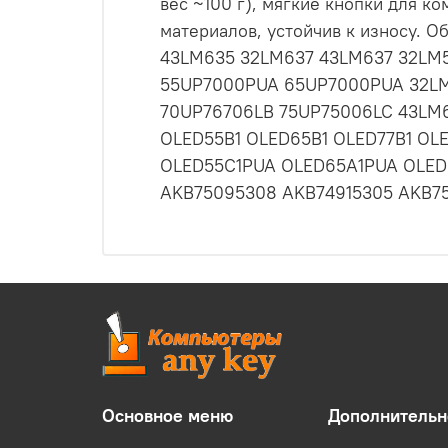
вес ~100 г), мягкие кнопки для 
материалов, устойчив к износу. 
43LM635 32LM637 43LM637 32LM
55UP7000PUA 65UP7000PUA 32LM
70UP76706LB 75UP75006LC 43LM
OLED55B1 OLED65B1 OLED77B1 OL
OLED55C1PUA OLED65A1PUA OLED8
AKB75095308 AKB74915305 AKB7
Основное меню
Дополнительн