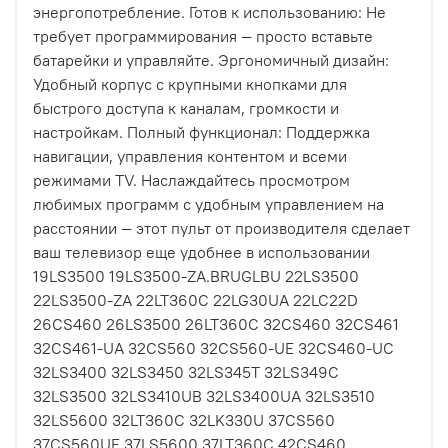
энергопотребление. Готов к использованию: Не
требует программирования — просто вставьте
батарейки и управляйте. Эргономичный дизайн:
Удобный корпус с крупными кнопками для
быстрого доступа к каналам, громкости и
настройкам. Полный функционал: Поддержка
навигации, управления контентом и всеми
режимами TV. Наслаждайтесь просмотром
любимых программ с удобным управлением на
расстоянии — этот пульт от производителя сделает
ваш телевизор еще удобнее в использовании
19LS3500 19LS3500-ZA.BRUGLBU 22LS3500
22LS3500-ZA 22LT360C 22LG30UA 22LC22D
26CS460 26LS3500 26LT360C 32CS460 32CS461
32CS461-UA 32CS560 32CS560-UE 32CS460-UC
32LS3400 32LS3450 32LS345T 32LS349C
32LS3500 32LS3410UB 32LS3400UA 32LS3510
32LS5600 32LT360C 32LK330U 37CS560
37CS560UE 37LS5600 37LT360C 42CS460