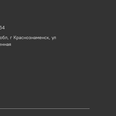
64
обл, г Краснознаменск, ул
енная