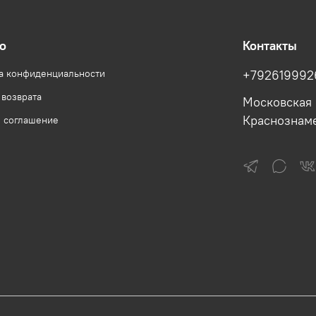
о
Контакты
а конфиденциальности
+792619992
 возврата
Московская 
Краснознам
е соглашение