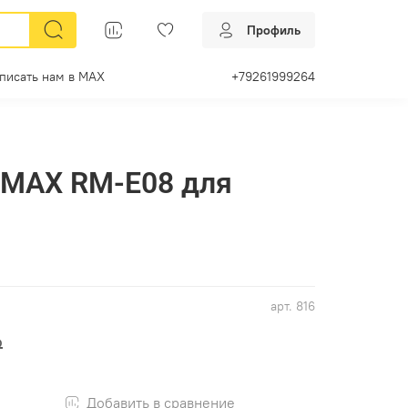
Профиль
писать нам в МАХ
+79261999264
UMAX RM-E08 для
арт.
816
₽
Добавить в сравнение