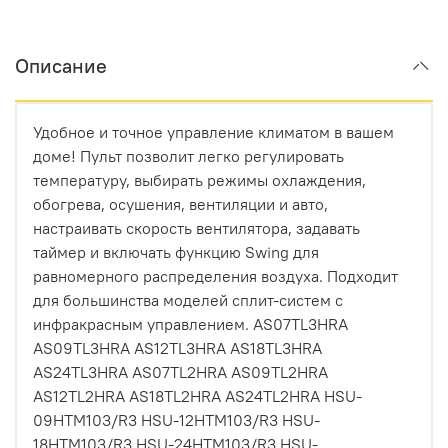
Описание
Удобное и точное управление климатом в вашем
доме! Пульт позволит легко регулировать
температуру, выбирать режимы охлаждения,
обогрева, осушения, вентиляции и авто,
настраивать скорость вентилятора, задавать
таймер и включать функцию Swing для
равномерного распределения воздуха. Подходит
для большинства моделей сплит-систем с
инфракрасным управлением. AS07TL3HRA
AS09TL3HRA AS12TL3HRA AS18TL3HRA
AS24TL3HRA AS07TL2HRA AS09TL2HRA
AS12TL2HRA AS18TL2HRA AS24TL2HRA HSU-
09HTM103/R3 HSU-12HTM103/R3 HSU-
18HTM103/R3 HSU-24HTM103/R3 HSU-