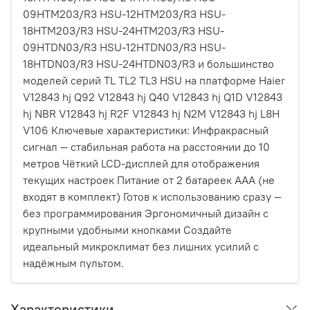
09HTM203/R3 HSU-12HTM203/R3 HSU-
18HTM203/R3 HSU-24HTM203/R3 HSU-
09HTDN03/R3 HSU-12HTDN03/R3 HSU-
18HTDN03/R3 HSU-24HTDN03/R3 и большинство
моделей серий TL TL2 TL3 HSU на платформе Haier
V12843 hj Q92 V12843 hj Q40 V12843 hj Q1D V12843
hj NBR V12843 hj R2F V12843 hj N2M V12843 hj L8H
V106 Ключевые характеристики: Инфракрасный
сигнал — стабильная работа на расстоянии до 10
метров Чёткий LCD-дисплей для отображения
текущих настроек Питание от 2 батареек AAA (не
входят в комплект) Готов к использованию сразу —
без программирования Эргономичный дизайн с
крупными удобными кнопками Создайте
идеальный микроклимат без лишних усилий с
надёжным пультом.
Характеристики