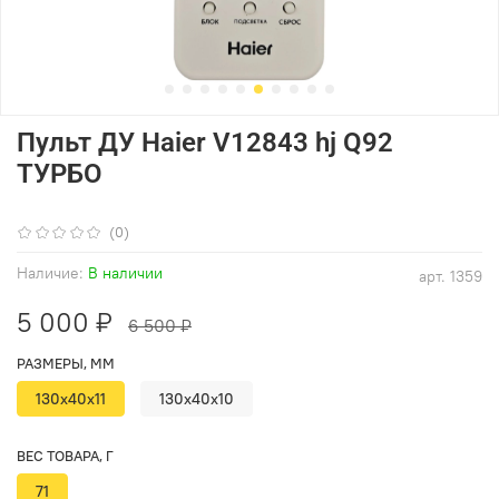
Пульт ДУ Haier V12843 hj Q92
ТУРБО
(0)
Наличие:
В наличии
арт.
1359
5 000 ₽
6 500 ₽
РАЗМЕРЫ, ММ
130x40x11
130x40x10
ВЕС ТОВАРА, Г
71