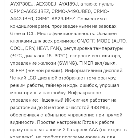
AYXP30EJ, AEX30EJ, AYA189J, а также пульты
CRMC-A653JBEZ, CRMC-A490JBE0, CRMC-
A442JBE0, CRMC-A629JBEZ. Совместим с
кондиционерами, произведенными на заводах
Gree и TCL. Многофункциональность: Оснащен
кнопками для всех режимов: ON/OFF, MODE (AUTO,
COOL, DRY, HEAT, FAN), регулировка температуры
(±1°C, диапазон 16–30°C), скорости вентилятора,
управление жалюзи (SWING), TIMER вкл/выкл,
SLEEP (ночной режим). Информативный дисплей:
Четкий LCD-дисплей отображает температуру,
режим работы, таймер и коды ошибок, упрощая
мониторинг и настройку. Инфракрасное
управление: Надежный ИК-сигнал работает на
расстоянии до 8 метров с частотой 433 МГц,
обеспечивая стабильное управление при прямой
видимости. Простая настройка: Готов к работе
сразу после установки 2 батареек AAA (не входят в
комплект), не требует программирования для