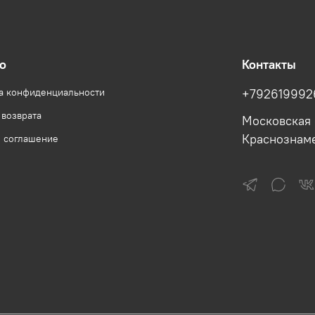
о
Контакты
а конфиденциальности
+792619992
 возврата
Московская 
Краснознам
е соглашение