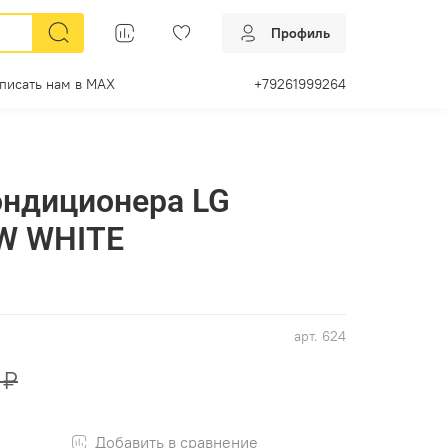
Профиль
писать нам в МАХ
+79261999264
ондиционера LG
W WHITE
арт.
624
 ₽
Добавить в сравнение