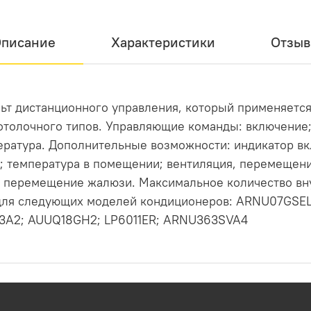
писание
Характеристики
Отзы
т дистанционного управления, который применяется
отолочного типов. Управляющие команды: включение
пература. Дополнительные возможности: индикатор в
; температура в помещении; вентиляция, перемещени
 перемещение жалюзи. Максимальное количество вну
ля следующих моделей кондиционеров: ARNU07GSEL2
K3A2; AUUQ18GH2; LP6011ER; ARNU363SVA4