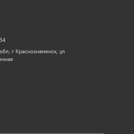
64
обл, г Краснознаменск, ул
енная