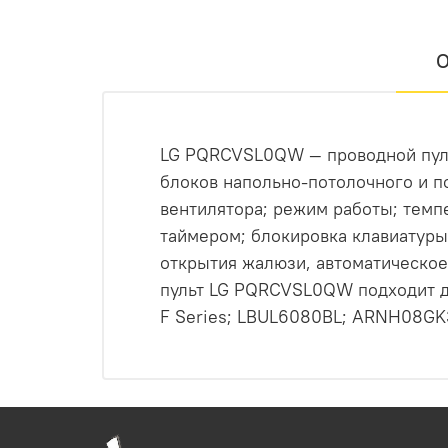
О
LG PQRCVSL0QW — проводной пуль
блоков напольно-потолочного и п
вентилятора; режим работы; тем
таймером; блокировка клавиатуры
открытия жалюзи, автоматическое
пульт LG PQRCVSL0QW подходит д
F Series; LBUL6080BL; ARNH08G