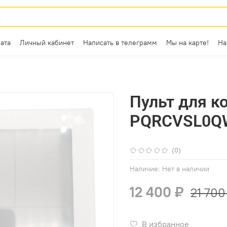
ата
Личный кабинет
Написать в телеграмм
Мы на карте!
На
Пульт для к
PQRCVSL0Q
(0)
Наличие:
Нет в наличии
12 400 ₽
21 700
В избранное