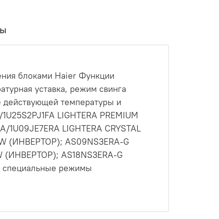
вы
ения блоками Haier Функции
атурная уставка, режим свинга
е действующей температуры и
FA/1U25S2PJ1FA LIGHTERA PREMIUM
A/1U09JE7ERA LIGHTERA CRYSTAL
-W (ИНВЕРТОР); AS09NS3ERA-G
W (ИНВЕРТОР); AS18NS3ERA-G
 специальные режимы