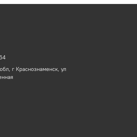
64
обл, г Краснознаменск, ул
енная