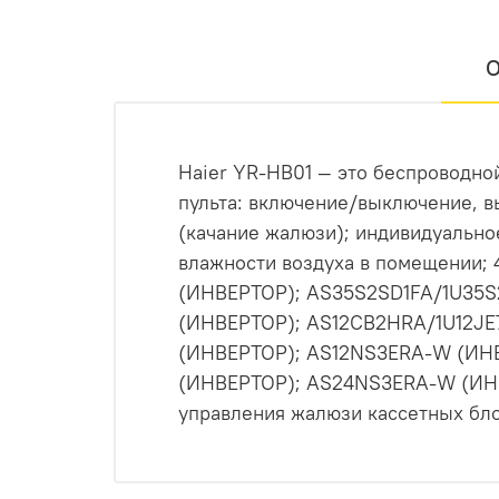
О
Haier YR-HB01 — это беспроводно
пульта: включение/выключение, в
(качание жалюзи); индивидуально
влажности воздуха в помещении; 
(ИНВЕРТОР); AS35S2SD1FA/1U35
(ИНВЕРТОР); AS12CB2HRA/1U12J
(ИНВЕРТОР); AS12NS3ERA-W (ИН
(ИНВЕРТОР); AS24NS3ERA-W (ИН
управления жалюзи кассетных бло