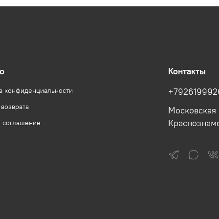
о
Контакты
а конфиденциальности
+792619992
 возврата
Московская 
Краснознам
е соглашение