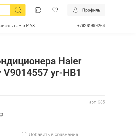
Профиль
писать нам в МАХ
+79261999264
ондиционера Haier
 V9014557 yr-HB1
арт.
635
₽
Добавить в сравнение