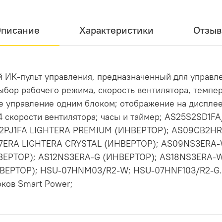
писание
Характеристики
Отзы
й ИК-пульт управления, предназначенный для управл
ыбор рабочего режима, скорость вентилятора, темпер
е управление одним блоком; отображение на диспле
4 скорости вентилятора; часы и таймер; AS25S2SD1
S2PJ1FA LIGHTERA PREMIUM (ИНВЕРТОР); AS09CB2HR
E7ERA LIGHTERA CRYSTAL (ИНВЕРТОР); AS09NS3ERA
ВЕРТОР); AS12NS3ERA-G (ИНВЕРТОР); AS18NS3ERA-
ВЕРТОР); HSU-07HNM03/R2-W; HSU-07HNF103/R2-G.
ков Smart Power;