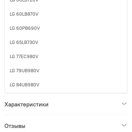
LG 60LB870V
LG 60PB690V
LG 65LB730V
LG 77EC980V
LG 79UB980V
LG 84UB980V
Характеристики
Отзывы