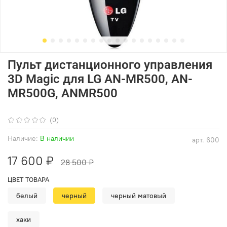
Пульт дистанционного управления
3D Magiс для LG AN-MR500, AN-
MR500G, ANMR500
(0)
Наличие:
В наличии
арт.
600
17 600 ₽
28 500 ₽
ЦВЕТ ТОВАРА
белый
черный
черный матовый
хаки