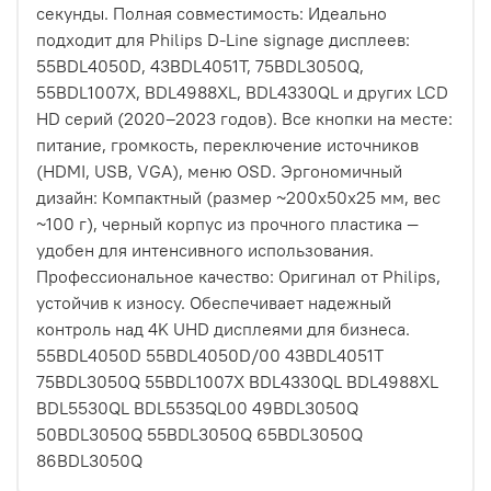
секунды. Полная совместимость: Идеально
подходит для Philips D-Line signage дисплеев:
55BDL4050D, 43BDL4051T, 75BDL3050Q,
55BDL1007X, BDL4988XL, BDL4330QL и других LCD
HD серий (2020–2023 годов). Все кнопки на месте:
питание, громкость, переключение источников
(HDMI, USB, VGA), меню OSD. Эргономичный
дизайн: Компактный (размер ~200x50x25 мм, вес
~100 г), черный корпус из прочного пластика —
удобен для интенсивного использования.
Профессиональное качество: Оригинал от Philips,
устойчив к износу. Обеспечивает надежный
контроль над 4K UHD дисплеями для бизнеса.
55BDL4050D 55BDL4050D/00 43BDL4051T
75BDL3050Q 55BDL1007X BDL4330QL BDL4988XL
BDL5530QL BDL5535QL00 49BDL3050Q
50BDL3050Q 55BDL3050Q 65BDL3050Q
86BDL3050Q