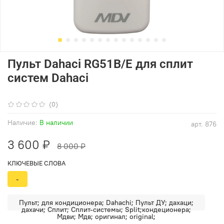
Пульт Dahaci RG51B/E для сплит
систем Dahaci
(0)
Наличие:
В наличии
арт.
876
3 600 ₽
8 000 ₽
КЛЮЧЕВЫЕ СЛОВА
-
Пульт; для кондиционера; Dahachi; Пульт ДУ; дахаци;
дахачи; Сплит; Сплит-системы; Split;кондеционера;
Мдви; Мдв; оригинал; original;