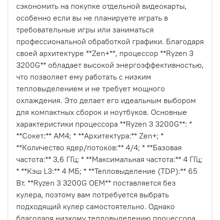
сэкономить на покупке отдельной видеокарты,
особенно если вы не планируете играть в
требовательные игры или заниматься
профессиональной обработкой графики. Благодаря
своей архитектуре **Zen+**, процессор **Ryzen 3
3200G** обладает высокой энергоэффективностью,
что позволяет ему работать с низким
тепловыделением и не требует мощного
охлаждения. Это делает его идеальным выбором
для компактных сборок и ноутбуков. Основные
характеристики процессора **Ryzen 3 3200G**: *
**Сокет:** AM4; * **Архитектура:** Zen+; *
**Количество ядер/потоков:** 4/4; * **Базовая
частота:** 3,6 ГГц; * **Максимальная частота:** 4 ГГц;
* **Кэш L3:** 4 МБ; * **Тепловыделение (TDP):** 65
Вт. **Ryzen 3 3200G OEM** поставляется без
кулера, поэтому вам потребуется выбрать
подходящий кулер самостоятельно. Однако
благодаря низкому тепловыделению процессора,