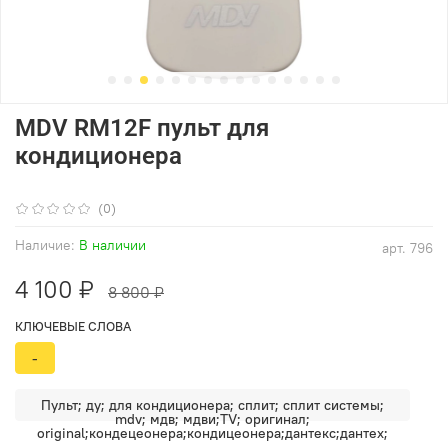
MDV RM12F пульт для
кондиционера
(0)
Наличие:
В наличии
арт.
796
4 100 ₽
8 800 ₽
КЛЮЧЕВЫЕ СЛОВА
-
Пульт; ду; для кондиционера; сплит; сплит системы;
mdv; мдв; мдви;TV; оригинал;
original;кондецеонера;кондицеонера;дантекс;дантех;