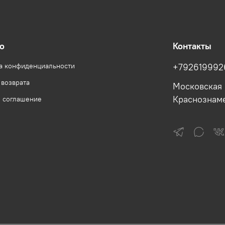
о
Контакты
а конфиденциальности
+792619992
 возврата
Московская 
Краснознам
е соглашение