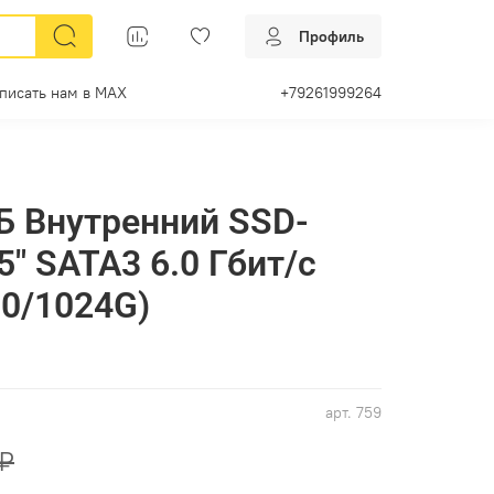
Профиль
писать нам в МАХ
+79261999264
ТБ Внутренний SSD-
5" SATA3 6.0 Гбит/с
0/1024G)
арт.
759
 ₽