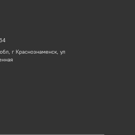
64
обл, г Краснознаменск, ул
енная