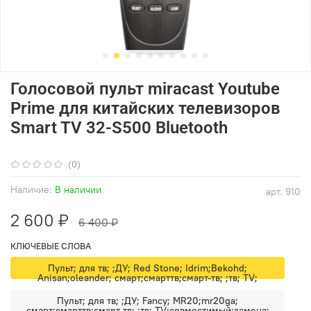
Голосовой пульт miracast Youtube
Prime для китайских телевизоров
Smart TV 32-S500 Bluetooth
(0)
Наличие:
В наличии
арт.
910
2 600 ₽
6 400 ₽
КЛЮЧЕВЫЕ СЛОВА
Пульт; для тв; ;ДУ; Red Stone; Idrim;Bekohd;
Anisan;oleander; смарт;смарттв;смарт-тв; ;тв; TV;
Пульт; для тв; ;ДУ; Fancy; MR20;mr20ga;
смарт;смарттв;смарт-тв; ;тв; TV;совместимый;замена;