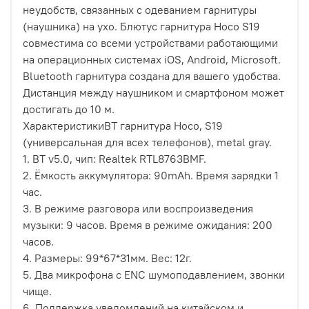
неудобств, связанных с одеванием гарнитуры
(наушника) на ухо. Блютус гарнитура Hoco S19
совместима со всеми устройствами работающими
на операционных системах iOS, Android, Microsoft.
Bluetooth гарнитура создана для вашего удобства.
Дистанция между наушником и смартфоном может
достигать до 10 м.
ХарактеристикиBT гарнитура Hoco, S19
(универсальная для всех телефонов), metal gray.
1. BT v5.0, чип: Realtek RTL8763BMF.
2. Ёмкость аккумулятора: 90mAh. Время зарядки 1
час.
3. В режиме разговора или воспроизведения
музыки: 9 часов. Время в режиме ожидания: 200
часов.
4. Размеры: 99*67*31мм. Вес: 12г.
5. Два микрофона с ENC шумоподавлением, звонки
чище.
6. Поддержка уведомлений на китайском и